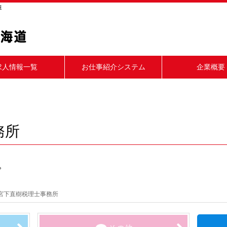
道
求人情報一覧
お仕事紹介システム
企業概要
務所
。
宮下直樹税理士事務所